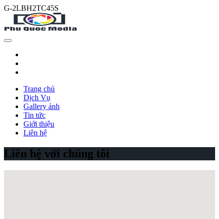
G-2LBH2TC45S
Trang chủ
Dịch Vụ
Gallery ảnh
Tin tức
Giới thiệu
Liên hệ
Liên hệ với chúng tôi